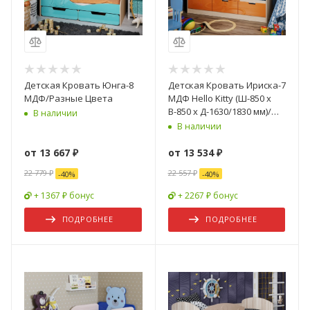
Детская Кровать Юнга-8
Детская Кровать Ириска-7
МДФ/Разные Цвета
МДФ Hello Kitty (Ш-850 x
В-850 x Д-1630/1830 мм)/
В наличии
Разные Цвета
В наличии
от
13 667 ₽
от
13 534 ₽
22 779 ₽
22 557 ₽
-
40
%
-
40
%
+ 1367 ₽ бонус
+ 2267 ₽ бонус
ПОДРОБНЕЕ
ПОДРОБНЕЕ