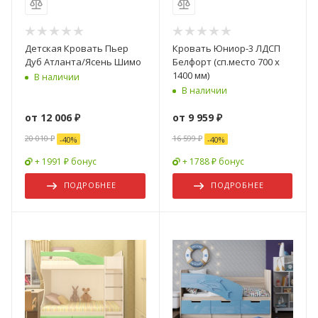
Детская Кровать Пьер
Кровать Юниор-3 ЛДСП
Дуб Атланта/Ясень Шимо
Белфорт (сп.место 700 х
1400 мм)
В наличии
В наличии
от
12 006 ₽
от
9 959 ₽
20 010 ₽
16 599 ₽
-
40
%
-
40
%
+ 1991 ₽ бонус
+ 1788 ₽ бонус
ПОДРОБНЕЕ
ПОДРОБНЕЕ