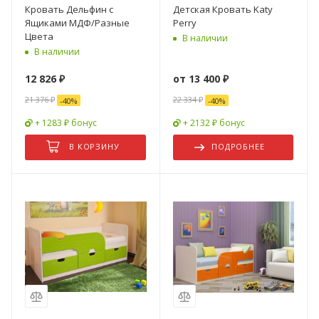
Кровать Дельфин с
Детская Кровать Katy
Ящиками МДФ/Разные
Perry
Цвета
В наличии
В наличии
12 826
₽
от
13 400 ₽
21 376
₽
22 334 ₽
-
40
%
-
40
%
+ 1283 ₽ бонус
+ 2132 ₽ бонус
В КОРЗИНУ
ПОДРОБНЕЕ