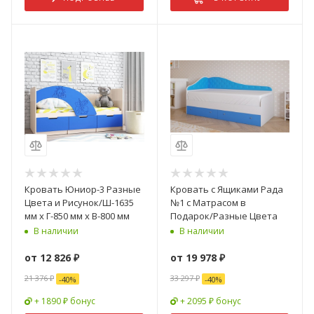
Кровать Юниор-3 Разные
Кровать с Ящиками Рада
Цвета и Рисунок/Ш-1635
№1 с Матрасом в
мм x Г-850 мм х В-800 мм
Подарок/Разные Цвета
В наличии
В наличии
от
12 826 ₽
от
19 978 ₽
21 376 ₽
33 297 ₽
-
40
%
-
40
%
+ 1890 ₽ бонус
+ 2095 ₽ бонус