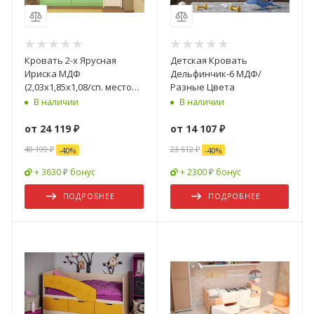
Кровать 2-х Ярусная
Детская Кровать
Ириска МДФ
Дельфинчик-6 МДФ/
(2,03х1,85х1,08/сп. место
Разные Цвета
0,8х2,0)/Разные Цвета
В наличии
В наличии
от
24 119 ₽
от
14 107 ₽
40 199 ₽
23 512 ₽
-
40
%
-
40
%
+ 3630 ₽ бонус
+ 2300 ₽ бонус
ПОДРОБНЕЕ
ПОДРОБНЕЕ