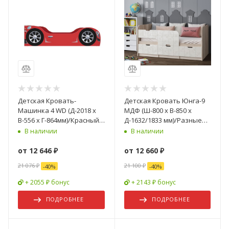
Детская Кровать-
Детская Кровать Юнга-9
Машинка 4 WD (Д-2018 х
МДФ (Ш-800 x В-850 x
В-556 х Г-864мм)/Красный
Д-1632/1833 мм)/Разные
или Синий
Цвета
В наличии
В наличии
от
12 646 ₽
от
12 660 ₽
21 076 ₽
21 100 ₽
-
40
%
-
40
%
+ 2055 ₽ бонус
+ 2143 ₽ бонус
ПОДРОБНЕЕ
ПОДРОБНЕЕ