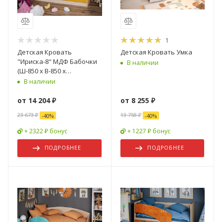
1
Детская Кровать
Детская Кровать Умка
"Ириска-8" МДФ Бабочки
В наличии
(Ш-850 x В-850 x
Д-1630/1830 мм)/Разные
В наличии
Цвета
от
14 204 ₽
от
8 255 ₽
23 673 ₽
13 758 ₽
-
40
%
-
40
%
+ 2322 ₽ бонус
+ 1227 ₽ бонус
ПОДРОБНЕЕ
ПОДРОБНЕЕ