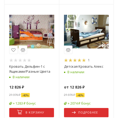
1
Кровать Дельфин-1 с
Детская Кровать Алекс
Ящиками/Разные Цвета
В наличии
В наличии
12 826
₽
от
12 826 ₽
21 376
₽
21 376 ₽
-
40
%
-
40
%
+ 1283 ₽ бонус
+ 2074 ₽ бонус
В КОРЗИНУ
ПОДРОБНЕЕ