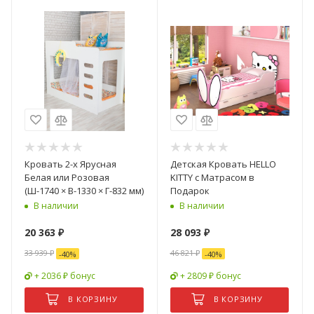
Кровать 2-х Ярусная
Детская Кровать HELLO
Белая или Розовая
KITTY с Матрасом в
(Ш-1740 × В-1330 × Г-832 мм)
Подарок
В наличии
В наличии
20 363
₽
28 093
₽
33 939
₽
46 821
₽
-
40
%
-
40
%
+ 2036 ₽ бонус
+ 2809 ₽ бонус
В КОРЗИНУ
В КОРЗИНУ