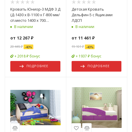
Кровать Юниор-3 МДФ 3 Д
Детская Кровать
(Д-1430 х В-1100 х Г-800 мм/
Дельфин-5 с Ящиками
сп.место 1400 х 700
ЛДСП
мм)Разные Цвета
В наличии
В наличии
от
12 267 ₽
от
11 461 ₽
20 445 ₽
19 101 ₽
-
40
%
-
40
%
+ 2018 ₽ бонус
+ 1937 ₽ бонус
ПОДРОБНЕЕ
ПОДРОБНЕЕ