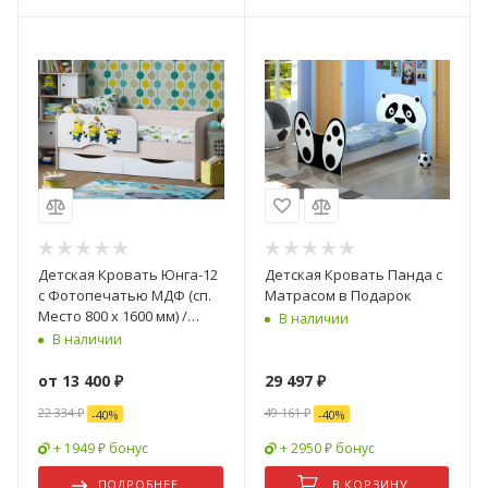
Детская Кровать Юнга-12
Детская Кровать Панда с
с Фотопечатью МДФ (сп.
Матрасом в Подарок
Место 800 х 1600 мм) /
В наличии
Разные Цвета
В наличии
от
13 400 ₽
29 497
₽
22 334 ₽
49 161
₽
-
40
%
-
40
%
+ 1949 ₽ бонус
+ 2950 ₽ бонус
ПОДРОБНЕЕ
В КОРЗИНУ