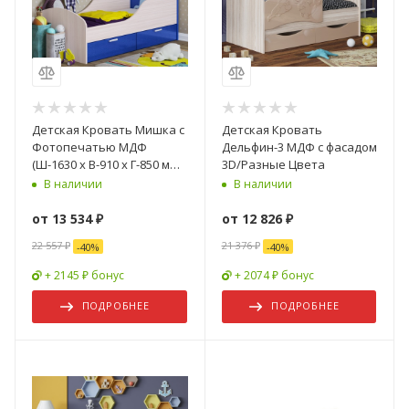
Детская Кровать Мишка с
Детская Кровать
Фотопечатью МДФ
Дельфин-3 МДФ с фасадом
(Ш-1630 х В-910 х Г-850 мм/
3D/Разные Цвета
сп. место 800 х 1600 мм)
В наличии
В наличии
от
13 534 ₽
от
12 826 ₽
22 557 ₽
21 376 ₽
-
40
%
-
40
%
+ 2145 ₽ бонус
+ 2074 ₽ бонус
ПОДРОБНЕЕ
ПОДРОБНЕЕ