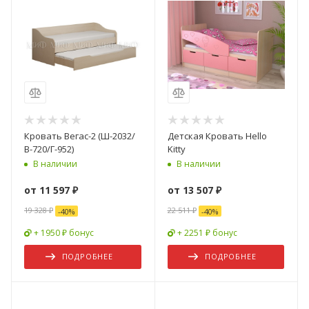
Кровать Вегаc-2 (Ш-2032/
Детская Кровать Hello
В-720/Г-952)
Kitty
В наличии
В наличии
от
11 597 ₽
от
13 507 ₽
19 328 ₽
22 511 ₽
-
40
%
-
40
%
+ 1950 ₽ бонус
+ 2251 ₽ бонус
ПОДРОБНЕЕ
ПОДРОБНЕЕ