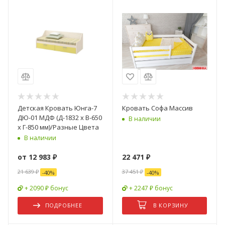
Детская Кровать Юнга-7
Кровать Софа Массив
ДЮ-01 МДФ (Д-1832 x В-650
В наличии
x Г-850 мм)/Разные Цвета
В наличии
от
12 983 ₽
22 471
₽
21 639 ₽
37 451
₽
-
40
%
-
40
%
+ 2090 ₽ бонус
+ 2247 ₽ бонус
ПОДРОБНЕЕ
В КОРЗИНУ