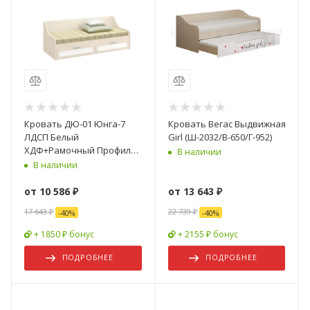
Кровать ДЮ-01 Юнга-7
Кровать Вегаc Выдвижная
ЛДСП Белый
Girl (Ш-2032/В-650/Г-952)
ХДФ+Рамочный Профиль/
В наличии
Ясень Шимо Светлый
В наличии
(Д-1832 x В-650 x Г-850 мм)
от
10 586 ₽
от
13 643 ₽
17 643 ₽
22 739 ₽
-
40
%
-
40
%
+ 1850 ₽ бонус
+ 2155 ₽ бонус
ПОДРОБНЕЕ
ПОДРОБНЕЕ