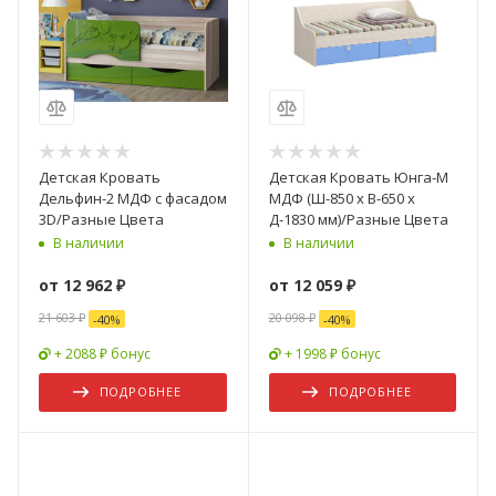
Детская Кровать
Детская Кровать Юнга-М
Дельфин-2 МДФ с фасадом
МДФ (Ш-850 x В-650 x
3D/Разные Цвета
Д-1830 мм)/Разные Цвета
В наличии
В наличии
от
12 962 ₽
от
12 059 ₽
21 603 ₽
20 098 ₽
-
40
%
-
40
%
+ 2088 ₽ бонус
+ 1998 ₽ бонус
ПОДРОБНЕЕ
ПОДРОБНЕЕ