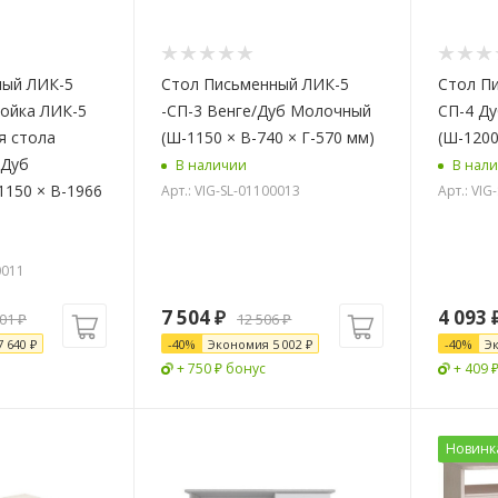
ный ЛИК-5
Стол Письменный ЛИК-5
Стол Пи
ройка ЛИК-5
-СП-3 Венге/Дуб Молочный
СП-4 Д
я стола
(Ш-1150 × В-740 × Г-570 мм)
(Ш-1200
/Дуб
В наличии
В нал
150 × В-1966
Арт.: VIG-SL-01100013
Арт.: VIG
0011
7 504
₽
4 093
101
₽
12 506
₽
7 640
₽
-
40
%
Экономия
5 002
₽
-
40
%
Э
+ 750 ₽ бонус
+ 409 
Новинк