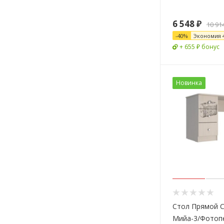
6 548
₽
10 91
-
40
%
Экономия
+ 655 ₽ бонус
Новинка
Стол Прямой 
Мийа-3/Фотоп