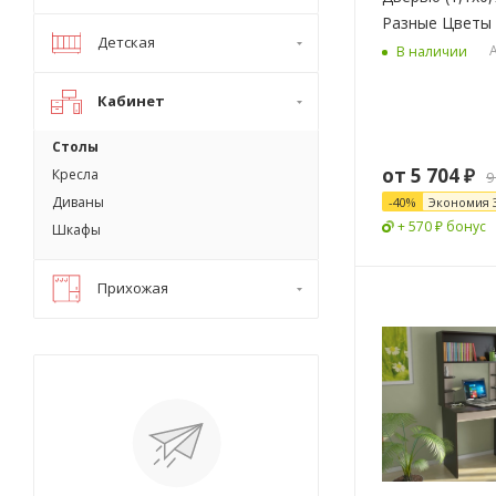
Разные Цветы
Детская
А
В наличии
Кабинет
Столы
от
5 704 ₽
Кресла
9
Диваны
-
40
%
Экономия
+ 570 ₽ бонус
Шкафы
Прихожая