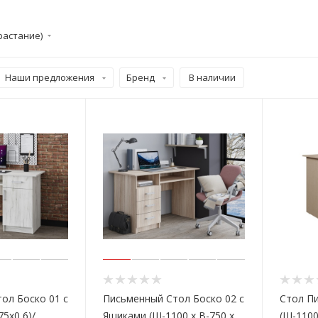
растание)
Наши предложения
Бренд
В наличии
ол Боско 01 с
Письменный Стол Боско 02 с
Стол П
75х0,6)/
Ящиками (Ш-1100 х В-750 х
(Ш-1100