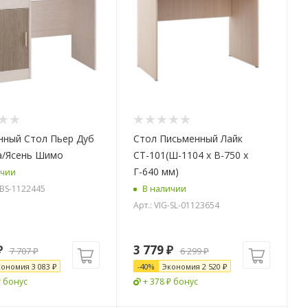
нный Стол Пьер Дуб
Стол Письменный Лайк
а/Ясень Шимо
СТ-101(Ш-1104 х В-750 х
Г-640 мм)
ичии
-BS-1122445
В наличии
Арт.: VIG-SL-01123654
₽
3 779
₽
7 707
₽
6 299
₽
кономия
3 083
₽
-
40
%
Экономия
2 520
₽
₽ бонус
+ 378 ₽ бонус