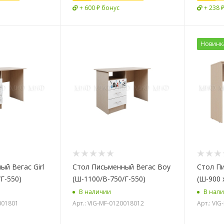
+ 600 ₽ бонус
+ 238 
Новинк
й Вегаc Girl
Стол Письменный Вегаc Boy
Стол П
Г-550)
(Ш-1100/В-750/Г-550)
(Ш-900 
В наличии
В нал
2001801
Арт.: VIG-MF-0120018012
Арт.: VIG