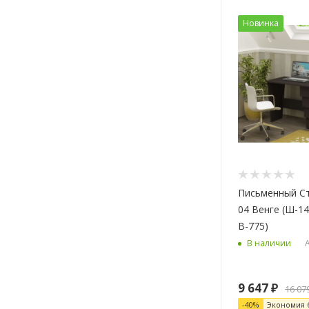
Новинка
Письменный Стол М
04 Венге (Ш-14
В-775)
А
В наличии
9 647
₽
16 07
-
40
%
Экономия