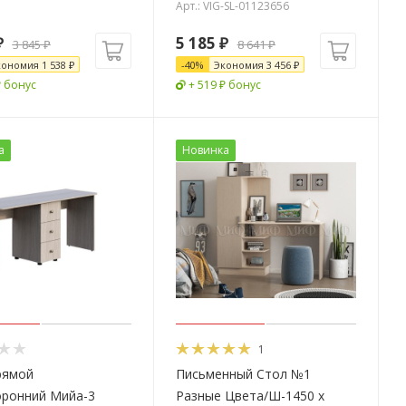
Арт.: VIG-SL-01123656
₽
5 185
₽
3 845
₽
8 641
₽
кономия
1 538
₽
-
40
%
Экономия
3 456
₽
₽ бонус
+ 519 ₽ бонус
а
Новинка
1
рямой
Письменный Стол №1
оронний Мийа-3
Разные Цвета/Ш-1450 x