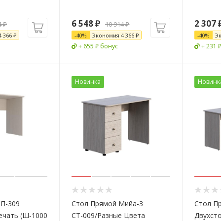
6 548
₽
2 307
4
₽
10 914
₽
4 366
₽
-
40
%
Экономия
4 366
₽
-
40
%
Э
+ 655 ₽ бонус
+ 231 
Новинка
Новинк
СП-309
Стол Прямой Мийа-3
Стол П
ечать (Ш-1000
СТ-009/Разные Цвета
Двухст