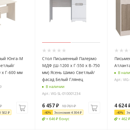
ный Юнга-М
Стол Письменный Палермо
Письме
ветлый/
МДФ (Ш-1200 х Г-550 x В-750
Атлант
 x Г-600 мм
мм) Ясень Шимо Светлый/
В нал
фасад Белый Глянец
Арт.: VIG
9
В наличии
Арт.: VIG-SL-010001234
6 457
₽
4 624
₽
10 761
₽
3 502
₽
-
40
%
Экономия
4 304
₽
-
40
%
Э
+ 646 ₽ бонус
+ 462 