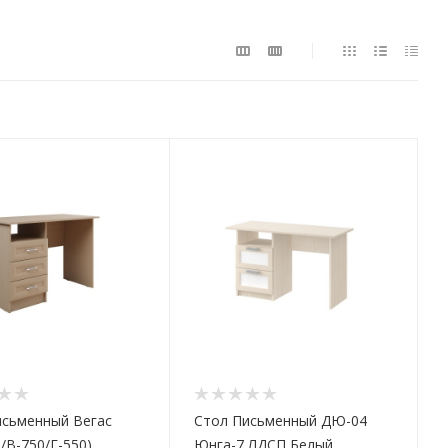
исьменный Вегаc
Стол Письменный ДЮ-04
/В-750/Г-550)
Юнга-7 ЛДСП Белый