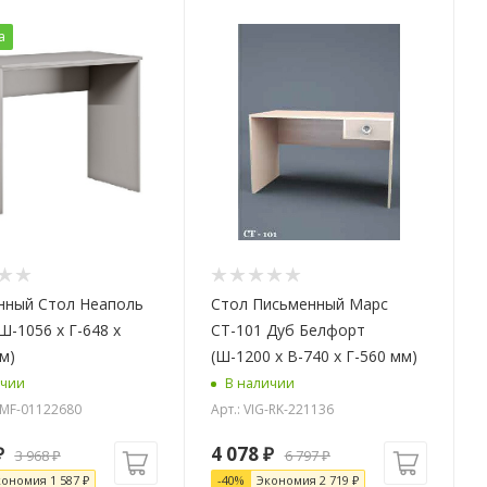
а
нный Стол Неаполь
Стол Письменный Марс
Ш-1056 х Г-648 х
СТ-101 Дуб Белфорт
м)
(Ш-1200 x В-740 x Г-560 мм)
ичии
В наличии
G-MF-01122680
Арт.: VIG-RK-221136
₽
4 078
₽
3 968
₽
6 797
₽
кономия
1 587
₽
-
40
%
Экономия
2 719
₽