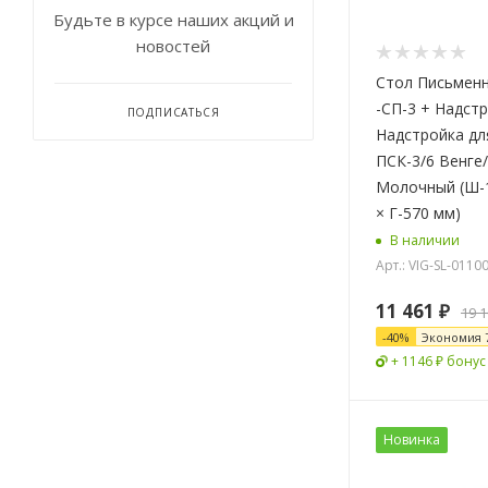
Будьте в курсе наших акций и
новостей
Стол Письмен
-СП-3 + Надст
ПОДПИСАТЬСЯ
Надстройка дл
ПСК-3/6 Венге
Молочный (Ш-1
× Г-570 мм)
В наличии
Арт.: VIG-SL-0110
11 461
₽
19 
-
40
%
Экономия
+ 1146 ₽ бонус
Новинка