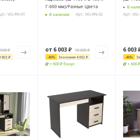
Г-600 мм)/Разные Цвета
В нал
рт.: VIG-RN-01
Арт.: VIG-RN-02
Арт.: VI
В наличии
от
6 003 ₽
6 003
 506 ₽
10 005 ₽
3 802 ₽
-
40
%
Экономия
4 002 ₽
-
40
%
Э
+ 600 ₽ бонус
+ 600 