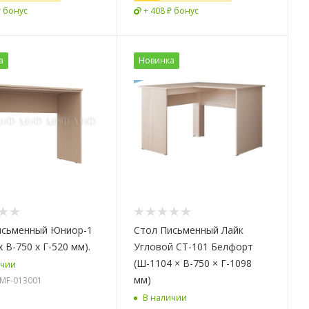
₽ бонус
+ 408 ₽ бонус
а
Новинка
исьменный Юниор-1
Стол Письменный Лайк
x В-750 x Г-520 мм).
Угловой СТ-101 Белфорт
(Ш-1104 × В-750 × Г-1098
ичии
мм)
-MF-013001
В наличии