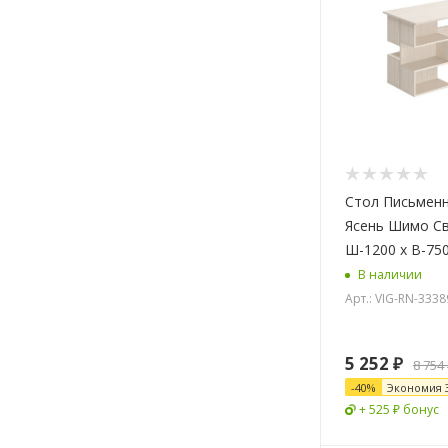
Стол Письмен
Ясень Шимо С
Ш-1200 x В-750
В наличии
Арт.: VIG-RN-3338
5 252
₽
8 754
-
40
%
Экономия
+ 525 ₽ бонус