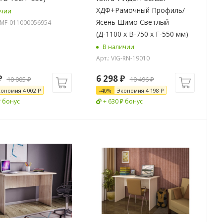
ХДФ+Рамочный Профиль/
ичии
Ясень Шимо Светлый
G-MF-011000056954
(Д-1100 x В-750 x Г-550 мм)
В наличии
Арт.: VIG-RN-19010
₽
6 298
₽
10 005
₽
10 496
₽
кономия
4 002
₽
-
40
%
Экономия
4 198
₽
₽ бонус
+ 630 ₽ бонус