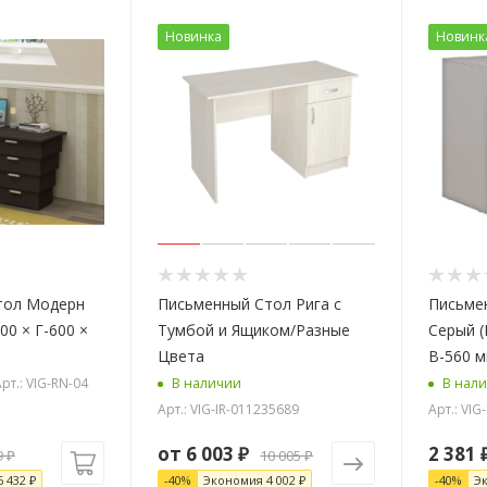
Новинка
Новинк
одерн
Письменный Стол Рига с
Письме
00 × Г-600 ×
Тумбой и Ящиком/Разные
Серый (
Цвета
В-560 м
рт.: VIG-RN-04
В наличии
В нал
Арт.: VIG-IR-011235689
Арт.: VI
от
6 003 ₽
2 381
9
₽
10 005 ₽
6 432
₽
-
40
%
Экономия
4 002 ₽
-
40
%
Э