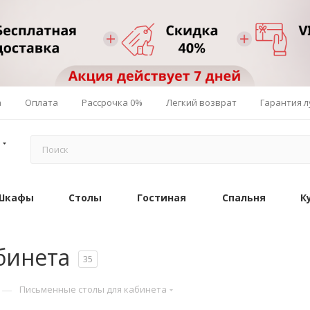
а
Оплата
Рассрочка 0%
Легкий возврат
Гарантия 
Шкафы
Столы
Гостиная
Спальня
К
бинета
35
—
Письменные столы для кабинета