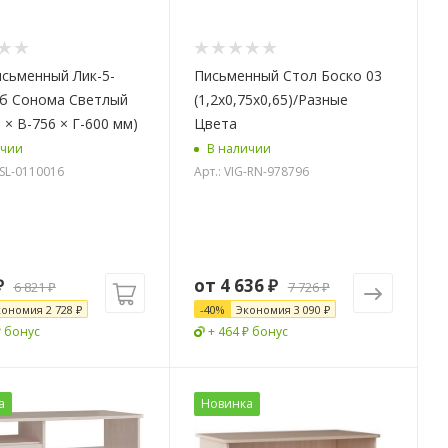
сьменный Лик-5-
Письменный Стол Боско 03
уб Сонома Светлый
(1,2х0,75х0,65)/Разные
 × В-756 × Г-600 мм)
Цвета
ичии
В наличии
-SL-0110016
Арт.: VIG-RN-978796
₽
от
4 636 ₽
6 821
₽
7 726 ₽
кономия
2 728
₽
-
40
%
Экономия
3 090 ₽
₽ бонус
+ 464 ₽ бонус
а
Новинка