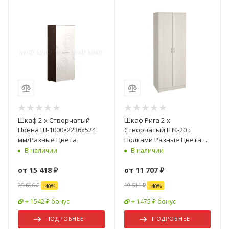
Шкаф 2-х Створчатый
Шкаф Рига 2-х
Нонна Ш-1000×2236х524
Створчатый ШК-20 с
мм/Разные Цвета
Полками Разные Цвета
(Ш-800 х В-2120 х Г-520 мм)
В наличии
В наличии
от
15 418 ₽
от
11 707 ₽
25 696 ₽
19 511 ₽
-
40
%
-
40
%
+ 1542 ₽ бонус
+ 1475 ₽ бонус
ПОДРОБНЕЕ
ПОДРОБНЕЕ