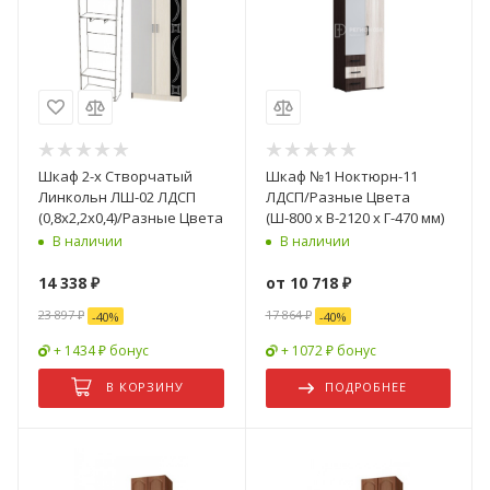
Шкаф 2-х Створчатый
Шкаф №1 Ноктюрн-11
Линкольн ЛШ-02 ЛДСП
ЛДСП/Разные Цвета
(0,8х2,2х0,4)/Разные Цвета
(Ш-800 х В-2120 х Г-470 мм)
В наличии
В наличии
14 338
₽
от
10 718 ₽
23 897
₽
17 864 ₽
-
40
%
-
40
%
+ 1434 ₽ бонус
+ 1072 ₽ бонус
В КОРЗИНУ
ПОДРОБНЕЕ