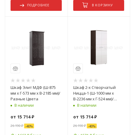
ПОДРОБНЕЕ
В КОРЗИНУ
Шкаф Элит МДФ (Ш-875
Шкаф 2-х Створчатый
мм x Г-573 мм х В-2185 мм)/
Ницца-1 (Ш-1000 мм x
Разные Цвета
В-2236 мм x Г-524 мм)/
Разные Цвета
В наличии
В наличии
от
15 714 ₽
от
15 714 ₽
26 190 ₽
26 190 ₽
-
40
%
-
40
%