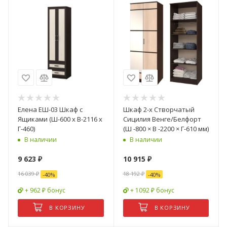
Елена ЕШ-03 Шкаф с
Шкаф 2-х Створчатый
Ящиками (Ш-600 x В-2116 x
Сицилия Венге/Белфорт
Г-460)
(Ш -800 × В -2200 × Г-610 мм)
В наличии
В наличии
9 623
₽
10 915
₽
16 039
₽
18 192
₽
-
40
%
-
40
%
+ 962 ₽ бонус
+ 1092 ₽ бонус
В КОРЗИНУ
В КОРЗИНУ