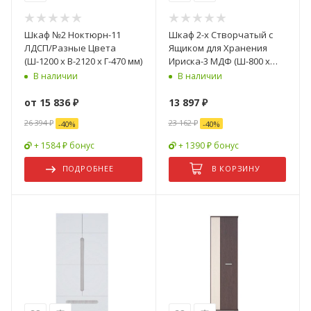
Шкаф №2 Ноктюрн-11
Шкаф 2-х Створчатый с
ЛДСП/Разные Цвета
Ящиком для Хранения
(Ш-1200 х В-2120 х Г-470 мм)
Ириска-3 МДФ (Ш-800 х
В-2000 х Г-496 мм)/Разные
В наличии
В наличии
Цвета
от
15 836 ₽
13 897
₽
26 394 ₽
23 162
₽
-
40
%
-
40
%
+ 1584 ₽ бонус
+ 1390 ₽ бонус
ПОДРОБНЕЕ
В КОРЗИНУ