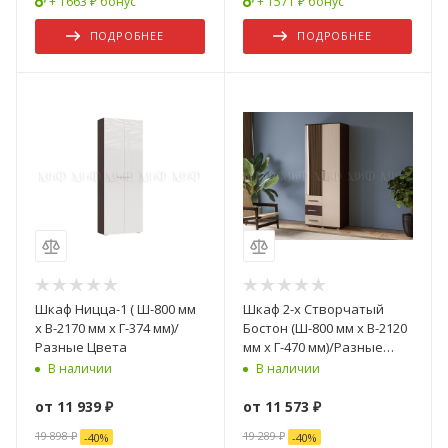
+ 1663 ₽ бонус
+ 1571 ₽ бонус
ПОДРОБНЕЕ
ПОДРОБНЕЕ
Шкаф Ницца-1 ( Ш-800 мм
Шкаф 2-х Створчатый
x В-2170 мм x Г-374 мм)/
Бостон (Ш-800 мм x В-2120
Разные Цвета
мм x Г-470 мм)/Разные
Цвета
В наличии
В наличии
от
11 939 ₽
от
11 573 ₽
19 898 ₽
19 289 ₽
-
40
%
-
40
%