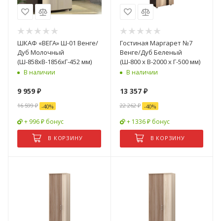
ШКАФ «ВЕГА» Ш-01 Венге/
Гостиная Маргарет №7
Дуб Молочный
Венге/Дуб Беленый
(Ш-858хВ-1856хГ-452 мм)
(Ш-800 x В-2000 x Г-500 мм)
В наличии
В наличии
9 959
₽
13 357
₽
16 599
₽
22 262
₽
-
40
%
-
40
%
+ 996 ₽ бонус
+ 1336 ₽ бонус
В КОРЗИНУ
В КОРЗИНУ