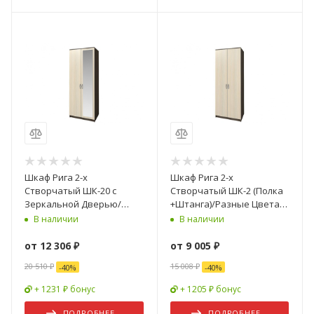
Шкаф Рига 2-х
Шкаф Рига 2-х
Створчатый ШК-20 с
Створчатый ШК-2 (Полка
Зеркальной Дверью/
+Штанга)/Разные Цвета
Разные Цвета (Ш-800 х
(Ш-800 х В-2120 х Г-520 мм)
В наличии
В наличии
В-2120 х Г-520 мм)
от
12 306 ₽
от
9 005 ₽
20 510 ₽
15 008 ₽
-
40
%
-
40
%
+ 1231 ₽ бонус
+ 1205 ₽ бонус
ПОДРОБНЕЕ
ПОДРОБНЕЕ