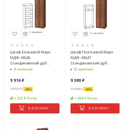
Шкаф Бельевой Марк
Шкаф Платьевой Марк
МДФ- МШБ
МДФ- МШП
Скандинавский дуб
Скандинавский дуб
белый/венге (Ш-400 х
белый/венге (Ш-400 х
В наличии
В наличии
В-1900 х Г-440 мм)
В-1900 х Г-440 мм)
9 916
₽
9 380
₽
16 527
₽
15 634
₽
-
40
%
-
40
%
+ 992 ₽ бонус
+ 938 ₽ бонус
В КОРЗИНУ
В КОРЗИНУ