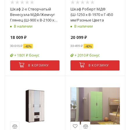
Шкаф 2-х Створчатый
Шкаф Роберт МДФ
Венесуэла МДФ/Жемчуг
(Ш-1250 х В-1970 х Г-450
Глянец (Ш-900 х В-2100 х
мм/Разные Цвета
Г-570 мм)
В наличии
В наличии
18 009
₽
20 099
₽
30 015
₽
33 499
₽
-
40
%
-
40
%
+ 1801 ₽ бонус
+ 2010 ₽ бонус
В КОРЗИНУ
В КОРЗИНУ