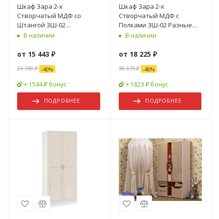
Шкаф Зара 2-х
Шкаф Зара 2-х
Створчатый МДФ со
Створчатый МДФ с
Штангой ЗШ-02
Полками ЗШ-02 Разные
(1,0х2,02х0,5)/ Разные
Цвета (1,0х2,02х0,5)
В наличии
В наличии
Цвета
от
15 443 ₽
от
18 225 ₽
25 738 ₽
30 375 ₽
-
40
%
-
40
%
+ 1544 ₽ бонус
+ 1823 ₽ бонус
ПОДРОБНЕЕ
ПОДРОБНЕЕ