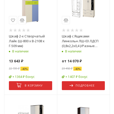
Шкаф 2-х Створчатый
Шкаф с Ящиками
Лайк (Ш-800 х В-2108 х
Линкольн ЛШ-03 ЛДСП
Г-509 мм)
(0,8х2,2х0,4 )/Разные
Цвета
В наличии
В наличии
13 643
₽
от
14 070 ₽
22 739
₽
23 450 ₽
-
40
%
-
40
%
+ 1364 ₽ бонус
+ 1407 ₽ бонус
В КОРЗИНУ
ПОДРОБНЕЕ