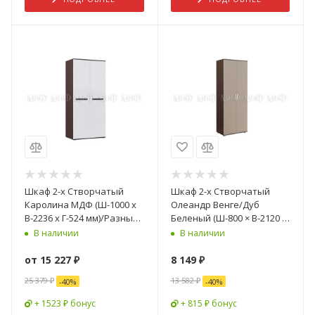
Шкаф 2-х Створчатый
Шкаф 2-х Створчатый
Каролина МДФ (Ш-1000 х
Олеандр Венге/Дуб
В-2236 х Г-524 мм)/Разные
Беленый (Ш-800 × В-2120 ×
Цвета
Г-470 мм)
В наличии
В наличии
от
15 227 ₽
8 149
₽
25 379 ₽
13 582
₽
-
40
%
-
40
%
+ 1523 ₽ бонус
+ 815 ₽ бонус