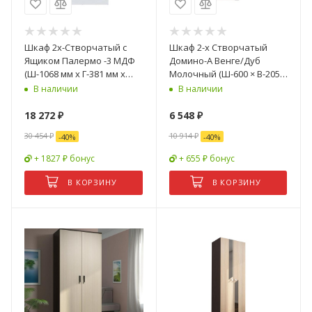
Шкаф 2х-Створчатый с
Шкаф 2-х Створчатый
Ящиком Палермо -3 МДФ
Домино-А Венге/Дуб
(Ш-1068 мм х Г-381 мм x
Молочный (Ш-600 × В-2050
В-2078 мм) Ясень Шимо
× Г-323 мм)
В наличии
В наличии
Светлый/ фасад Белый
Глянец
18 272
₽
6 548
₽
30 454
₽
10 914
₽
-
40
%
-
40
%
+ 1827 ₽ бонус
+ 655 ₽ бонус
В КОРЗИНУ
В КОРЗИНУ