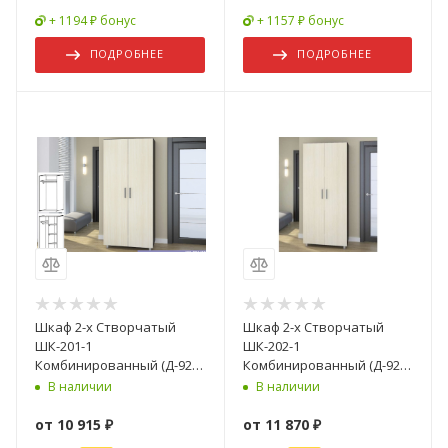
+ 1194 ₽ бонус
+ 1157 ₽ бонус
ПОДРОБНЕЕ
ПОДРОБНЕЕ
Шкаф 2-х Створчатый
Шкаф 2-х Створчатый
ШК-201-1
ШК-202-1
Комбинированный (Д-920
Комбинированный (Д-920
х В-2005 х Г-500 мм)/
х В-2005 х Г-500 мм)/
В наличии
В наличии
Разные Цвета
Разные Цвета
от
10 915 ₽
от
11 870 ₽