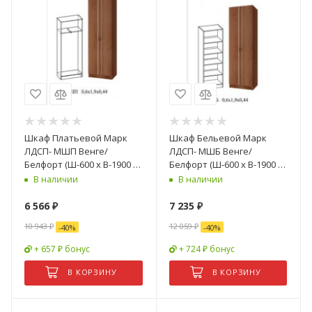
Шкаф Платьевой Марк
Шкаф Бельевой Марк
ЛДСП- МШП Венге/
ЛДСП- МШБ Венге/
Белфорт (Ш-600 х В-1900 х
Белфорт (Ш-600 х В-1900 х
Г-440 мм)
Г-440 мм)
В наличии
В наличии
6 566
₽
7 235
₽
10 943
₽
12 059
₽
-
40
%
-
40
%
+ 657 ₽ бонус
+ 724 ₽ бонус
В КОРЗИНУ
В КОРЗИНУ