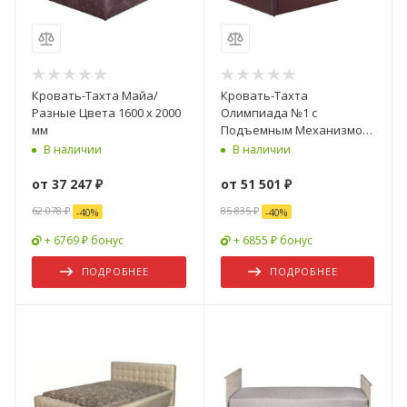
Кровать-Тахта Майа/
Кровать-Тахта
Разные Цвета 1600 х 2000
Олимпиада №1 с
мм
Подъемным Механизмом
и Матрасом с Ящиком для
В наличии
В наличии
Хранения/Разные Цвета
и Размеры 1400/1600 х
от
37 247 ₽
от
51 501 ₽
2000 мм
62 078 ₽
85 835 ₽
-
40
%
-
40
%
+ 6769 ₽ бонус
+ 6855 ₽ бонус
ПОДРОБНЕЕ
ПОДРОБНЕЕ