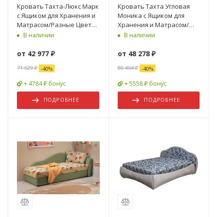
Кровать Тахта-Люкс Марк
Кровать Тахта Угловая
с Ящиком для Хранения и
Моника с Ящиком для
Матрасом/Разные Цвета
Хранения и Матрасом/
и Размеры 1200/1400/1600
Разные Цвета и Размеры
В наличии
В наличии
мм
900/1200/1400/1600 мм
от
42 977 ₽
от
48 278 ₽
71 629 ₽
80 464 ₽
-
40
%
-
40
%
+ 4784 ₽ бонус
+ 5558 ₽ бонус
ПОДРОБНЕЕ
ПОДРОБНЕЕ