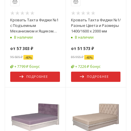
Кровать Тахта Фиджи №1
Кровать Тахта Фиджи №1/
с Подъемным
Разные Цвета и Размеры
Механизмом и Ящиком
1400/1600 х 2000 мм
для Хранения/Разные
В наличии
В наличии
Цвета и Размеры
1400/1600 х 2000 мм
от
57 303 ₽
от
51 573 ₽
95 505 ₽
85 955 ₽
-
40
%
-
40
%
+ 7799 ₽ бонус
+ 7226 ₽ бонус
ПОДРОБНЕЕ
ПОДРОБНЕЕ