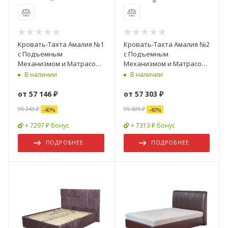
Кровать-Тахта Амалия №1
Кровать-Тахта Амалия №2
с Подъемным
с Подъемным
Механизмом и Матрасом
Механизмом и Матрасом
с Ящиком для Хранения/
с Ящиком для Хранения/
В наличии
В наличии
Разные Цвета и Размеры
Разные Цвета и Размеры
1400/1600 мм
1400/1600 мм
от
57 146 ₽
от
57 303 ₽
95 243 ₽
95 505 ₽
-
40
%
-
40
%
+ 7297 ₽ бонус
+ 7313 ₽ бонус
ПОДРОБНЕЕ
ПОДРОБНЕЕ