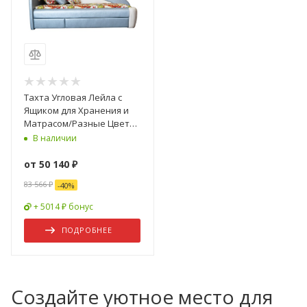
Тахта Угловая Лейла с
Ящиком для Хранения и
Матрасом/Разные Цвета
900 х 2000 мм
В наличии
от
50 140 ₽
83 566 ₽
-
40
%
+ 5014 ₽ бонус
ПОДРОБНЕЕ
Создайте уютное место для