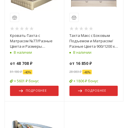
Кровать-Тахта с
Тахта Макс с Боковым
Матрасом №77/Разные
Подъемом и Матрасом/
Цвета и Размеры
Разные Цвета 900/1200 х
900/1200/1400/1600х2000
2000 мм
В наличии
В наличии
мм
от
48 708 ₽
от
16 850 ₽
81 180 ₽
28 083 ₽
-
40
%
-
40
%
+ 5601 ₽ бонус
+ 1806 ₽ бонус
ПОДРОБНЕЕ
ПОДРОБНЕЕ