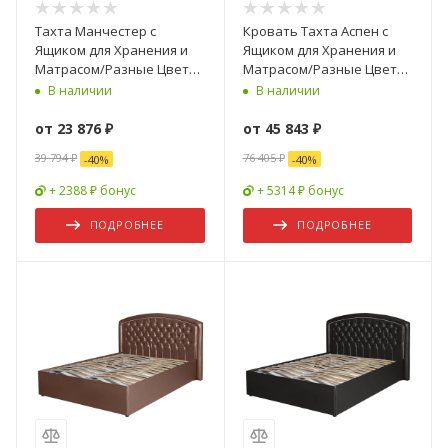
Тахта Манчестер с
Кровать Тахта Аспен с
Ящиком для Хранения и
Ящиком для Хранения и
Матрасом/Разные Цвета
Матрасом/Разные Цвета
900 х 2000 мм
и Размеры
В наличии
В наличии
900/1200/1400/1600 мм
от
23 876 ₽
от
45 843 ₽
39 794 ₽
76 405 ₽
-
40
%
-
40
%
+ 2388 ₽ бонус
+ 5314 ₽ бонус
ПОДРОБНЕЕ
ПОДРОБНЕЕ