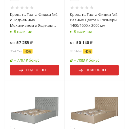
Кровать Тахта Фиджи №2
Кровать Тахта Фиджи №2
с Подъемным
Разные Цвета и Размеры
Механизмом и Ящиком
1400/1600 х 2000 мм
для Хранения/Разные
В наличии
В наличии
Цвета и Размеры
1400/1600 мм
от
57 285 ₽
от
50 140 ₽
95 475 ₽
83 566 ₽
-
40
%
-
40
%
+ 7797 ₽ бонус
+ 7083 ₽ бонус
ПОДРОБНЕЕ
ПОДРОБНЕЕ