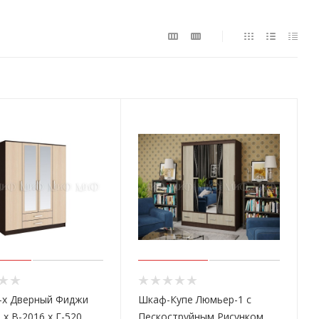
-х Дверный Фиджи
Шкаф-Купе Люмьер-1 с
 х В-2016 х Г-520
Пескоструйным Рисунком