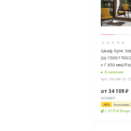
Шкаф-Купе Элв
(Ш-1500/1700/
х Г-650 мм)/Р
В наличии
Арт.: VIG-MF-01-
от
34 109 ₽
56 848 ₽
-
40
%
Экономия
+ 3775 ₽ бонус