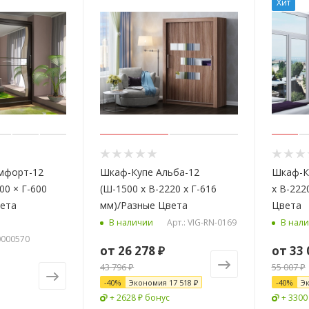
Хит
мфорт-12
Шкаф-Купе Альба-12
Шкаф-К
00 × Г-600
(Ш-1500 х В-2220 х Г-616
х В-222
вета
мм)/Разные Цвета
Цвета
Арт.: VIG-RN-0169
В наличии
В нал
00000570
от
26 278 ₽
от
33 
43 796 ₽
55 007 ₽
-
40
%
Экономия
17 518 ₽
-
40
%
Э
+ 2628 ₽ бонус
+ 3300