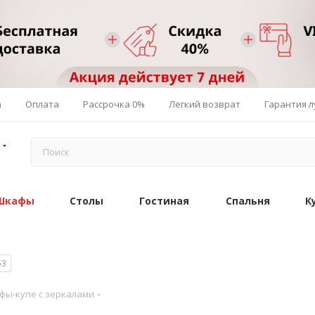
а
Оплата
Рассрочка 0%
Легкий возврат
Гарантия 
Шкафы
Столы
Гостиная
Спальня
К
53
фы-купе с зеркалами