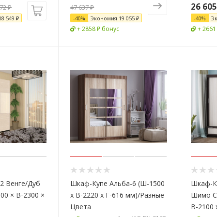
26 605
372
₽
47 637 ₽
18 549
₽
-
40
%
Экономия
19 055 ₽
-
40
%
Э
+ 2858 ₽ бонус
+ 2661
2 Венге/Дуб
Шкаф-Купе Альба-6 (Ш-1500
Шкаф-К
00 × В-2300 ×
х В-2220 х Г-616 мм)/Разные
Шимо С
Цвета
В-2100 