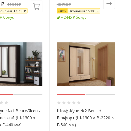
₽
44 341
₽
40 750 ₽
кономия
17 736
₽
-
40
%
Экономия
16 300 ₽
 ₽ бонус
+ 2445 ₽ бонус
упе №1 Венге/Ясень
Шкаф-Купе №2 Венге/
ветлый (Ш-1300 х
Белфорт (Ш-1300 × В-2220 ×
х Г-440 мм)
Г-540 мм)