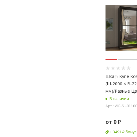
Шкаф-Купе Ко
(Ш-2000 × В-22
мм)/Разные Ц
В наличии
Арт.: VIG-SL-011
от
0 ₽
+ 3491 ₽ бонус