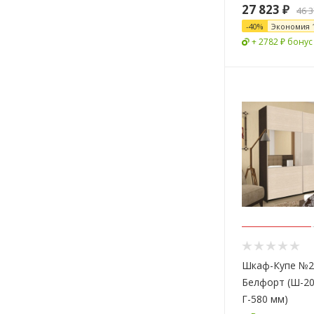
27 823
₽
46 
-
40
%
Экономия
+ 2782 ₽ бонус
Шкаф-Купе №2
Белфорт (Ш-20
Г-580 мм)