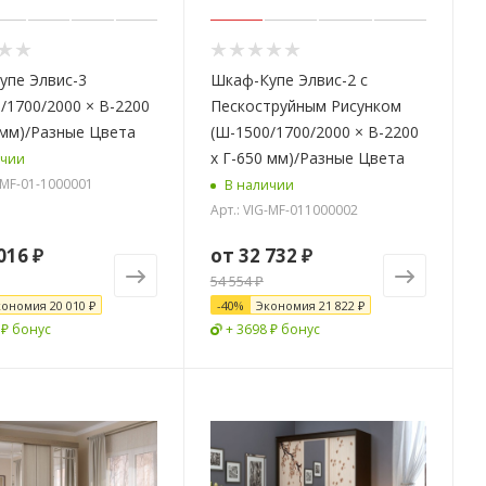
упе Элвис-3
Шкаф-Купе Элвис-2 с
/1700/2000 × В-2200
Пескоструйным Рисунком
 мм)/Разные Цвета
(Ш-1500/1700/2000 × В-2200
х Г-650 мм)/Разные Цвета
ичии
G-MF-01-1000001
В наличии
Арт.: VIG-MF-011000002
016 ₽
от
32 732 ₽
54 554 ₽
кономия
20 010 ₽
-
40
%
Экономия
21 822 ₽
 ₽ бонус
+ 3698 ₽ бонус