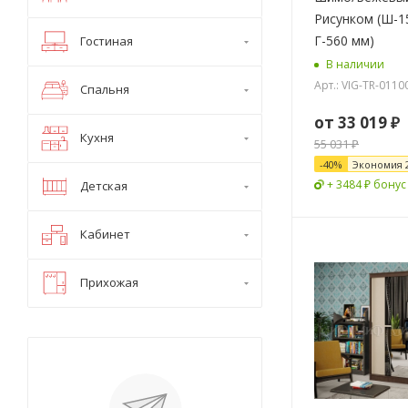
Рисунком (Ш-15
Г-560 мм)
Гостиная
В наличии
Арт.: VIG-TR-0110
Спальня
от
33 019 ₽
Кухня
55 031 ₽
-
40
%
Экономия
+ 3484 ₽ бонус
Детская
Кабинет
Прихожая