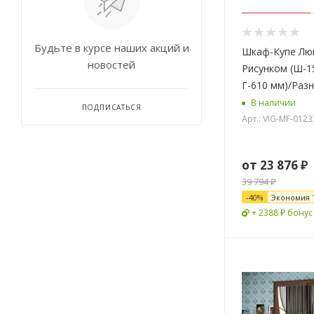
Будьте в курсе наших акций и
Шкаф-Купе Лю
новостей
Рисунком (Ш-1
Г-610 мм)/Раз
В наличии
ПОДПИСАТЬСЯ
Арт.: VIG-MF-0123
от
23 876 ₽
39 794 ₽
-
40
%
Экономия
+ 2388 ₽ бонус