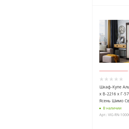
Шкаф-Купе Аль
х В-2216 х Г-5
Ясень Шимо С
В наличии
Арт.: VIG-RN-100