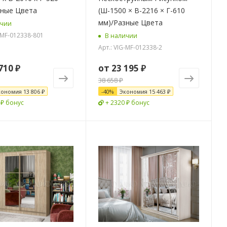
зные Цвета
(Ш-1500 × В-2216 × Г-610
мм)/Разные Цвета
ичии
G-MF-012338-801
В наличии
Арт.: VIG-MF-012338-2
710 ₽
от
23 195 ₽
38 658 ₽
кономия
13 806 ₽
-
40
%
Экономия
15 463 ₽
 ₽ бонус
+ 2320 ₽ бонус