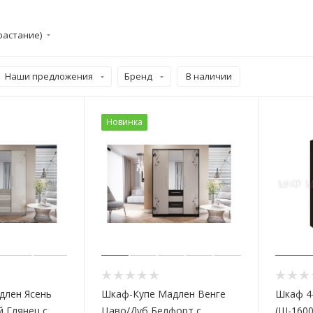
растание)
Наши предложения
Бренд
В наличии
Новинка
длен Ясень
Шкаф-Купе Мадлен Венге
Шкаф 4
 Глянец с
Цаво/Дуб Белфорт с
(Ш-1600