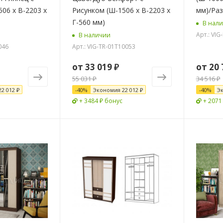
06 х В-2203 х
Рисунком (Ш-1506 х В-2203 х
мм)/Ра
Г-560 мм)
В нал
Арт.: VI
В наличии
046
Арт.: VIG-TR-01T10053
от
33 019 ₽
от
20 
55 031 ₽
34 516 ₽
22 012 ₽
-
40
%
Экономия
22 012 ₽
-
40
%
Э
+ 3484 ₽ бонус
+ 2071