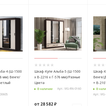
ба-4 (Ш-1500
Шкаф-Купе Альба-5 (Ш-1500
Шкаф-К
76 мм) Венге/
х В-2216 х Г-576 мм)/Разные
Венге/
ветлый
Цвета
× В-210
Арт.: VIG-RN-0160
В наличии
В нал
000605
Арт.: VI
от
28 582 ₽