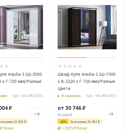
упе Альба-3 (Ш-2000
Шкаф-Купе Альба-2 (Ш-1500
0 х Г-720 мм)/Разные
х В-2220 х Г-720 мм)/Разные
Цвета
Арт.: VIG-RN-0155
Арт.: VIG-RN-0153
ичии
В наличии
004 ₽
от
30 746 ₽
51 243 ₽
кономия
22 003 ₽
-
40
%
Экономия
20 497 ₽
 ₽ бонус
+ 3075 ₽ бонус