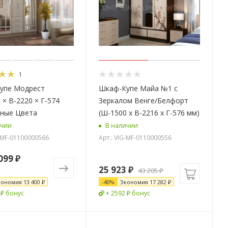
1
упе Модрест
Шкаф-Купе Майа №1 с
 × В-2220 × Г-574
Зеркалом Венге/Белфорт
зные Цвета
(Ш-1500 х В-2216 х Г-576 мм)
ичии
В наличии
G-MF-01100000566
Арт.: VIG-MF-0110000556
099 ₽
25 923
₽
43 205
₽
кономия
13 400 ₽
-
40
%
Экономия
17 282
₽
 ₽ бонус
+ 2592 ₽ бонус