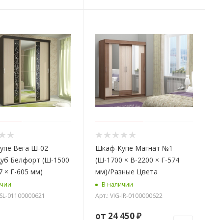
упе Вега Ш-02
Шкаф-Купе Магнат №1
Дуб Белфорт (Ш-1500
(Ш-1700 × В-2200 × Г-574
7 × Г-605 мм)
мм)/Разные Цвета
ичии
В наличии
G-SL-01100000621
Арт.: VIG-IR-0100000622
от
24 450 ₽