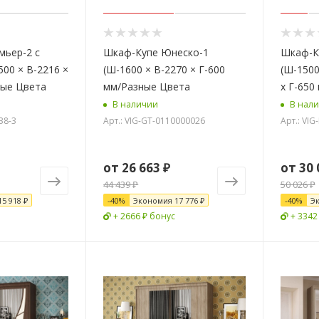
мьер-2 с
Шкаф-Купе Юнеско-1
Шкаф-К
500 × В-2216 ×
(Ш-1600 × В-2270 × Г-600
(Ш-1500
ные Цвета
мм/Разные Цвета
х Г-650
В наличии
В нал
38-3
Арт.: VIG-GT-0110000026
Арт.: VI
от
26 663 ₽
от
30 
44 439 ₽
50 026 ₽
15 918 ₽
-
40
%
Экономия
17 776 ₽
-
40
%
Э
+ 2666 ₽ бонус
+ 3342