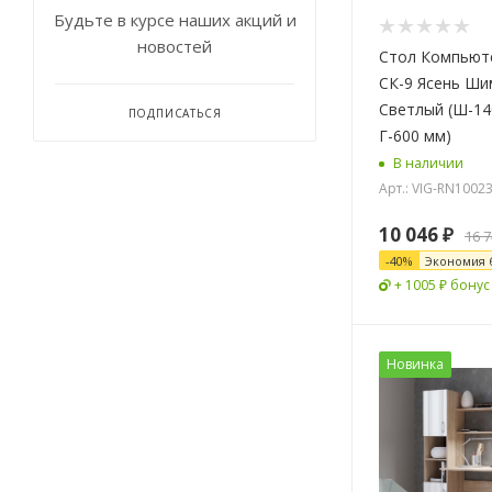
Будьте в курсе наших акций и
новостей
Стол Компьют
СК-9 Ясень Ши
Светлый (Ш-140
ПОДПИСАТЬСЯ
Г-600 мм)
В наличии
Арт.: VIG-RN1002
10 046
₽
16 
-
40
%
Экономия
+ 1005 ₽ бонус
Новинка