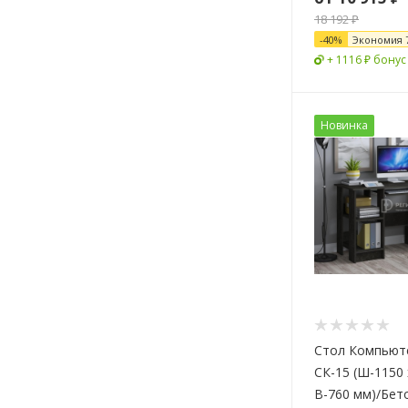
18 192 ₽
-
40
%
Экономия
+ 1116 ₽ бонус
Новинка
Стол Компьют
СК-15 (Ш-1150 
В-760 мм)/Бет