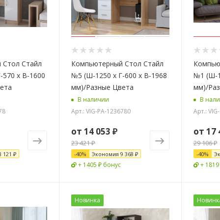
 Стол Стайл
Компьютерный Стол Стайл
Компью
-570 x В-1600
№5 (Ш-1250 x Г-600 x В-1968
№1 (Ш-1
вета
мм)/Разные Цвета
мм)/Ра
В наличии
В нал
78
Арт.: VIG-PA-1236780
Арт.: VIG
от
14 053 ₽
от
17 
23 421 ₽
29 106 ₽
8 121 ₽
-
40
%
Экономия
9 368 ₽
-
40
%
Э
+ 1405 ₽ бонус
+ 1819
Новинка
Новинк