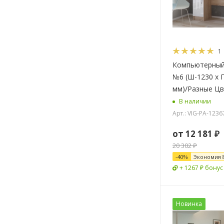
1
Компьютерный
№6 (Ш-1230 x Г
мм)/Разные Ц
В наличии
Арт.: VIG-PA-1236
от
12 181 ₽
20 302 ₽
-
40
%
Экономия
+ 1267 ₽ бонус
Новинка