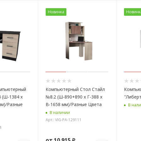
Новинка
Новинк
мпьютерный
Компьютерный Стол Стайл
Компью
 (Ш-1384 x
№8.2 (Ш-890+890 x Г-388 x
"Либерт
мм)/Разные
В-1658 мм)/Разные Цвета
В нал
В наличии
Арт.: VIG-PA-129111
4
от
10 915 ₽