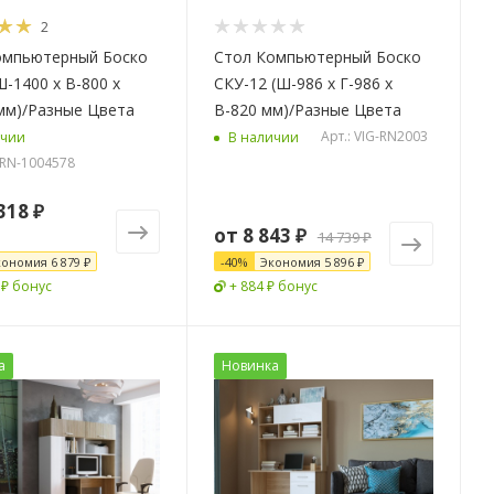
2
омпьютерный Боско
Стол Компьютерный Боско
Ш-1400 х В-800 х
СКУ-12 (Ш-986 х Г-986 х
мм)/Разные Цвета
В-820 мм)/Разные Цвета
Арт.: VIG-RN2003
ичии
В наличии
G-RN-1004578
318 ₽
от
8 843 ₽
14 739 ₽
кономия
6 879 ₽
-
40
%
Экономия
5 896 ₽
 ₽ бонус
+ 884 ₽ бонус
а
Новинка