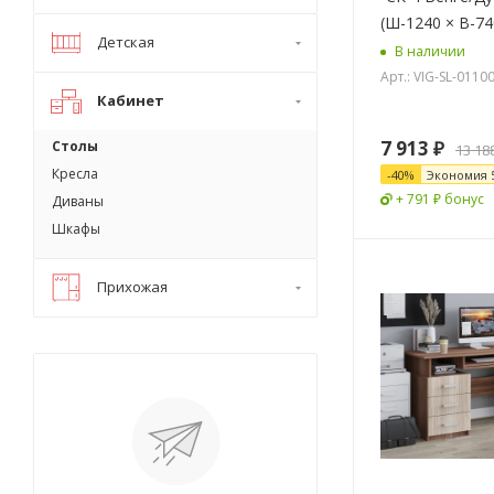
(Ш-1240 × В-74
Детская
В наличии
Арт.: VIG-SL-0110
Кабинет
7 913
₽
Столы
13 18
Кресла
-
40
%
Экономия
+ 791 ₽ бонус
Диваны
Шкафы
Прихожая