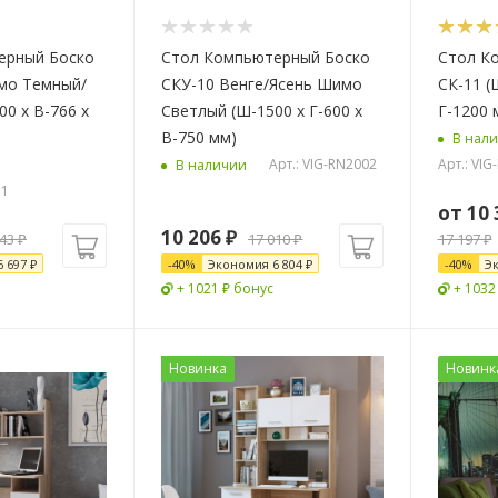
ерный Боско
Стол Компьютерный Боско
Стол К
мо Темный/
СКУ-10 Венге/Ясень Шимо
СК-11 (
0 х В-766 х
Светлый (Ш-1500 х Г-600 х
Г-1200 
В-750 мм)
В нал
Арт.: VIG-RN2002
Арт.: VI
В наличии
31
от
10 
10 206
₽
743
₽
17 010
₽
17 197 ₽
6 697
₽
-
40
%
Экономия
6 804
₽
-
40
%
Э
+ 1021 ₽ бонус
+ 1032
Новинка
Новинк