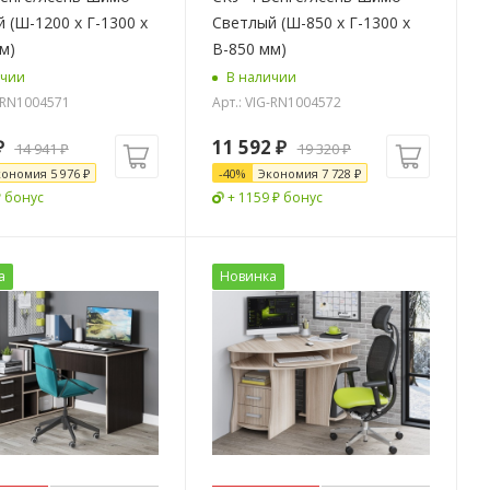
 (Ш-1200 х Г-1300 х
Светлый (Ш-850 х Г-1300 х
м)
В-850 мм)
ичии
В наличии
G-RN1004571
Арт.: VIG-RN1004572
₽
11 592
₽
14 941
₽
19 320
₽
кономия
5 976
₽
-
40
%
Экономия
7 728
₽
₽ бонус
+ 1159 ₽ бонус
а
Новинка