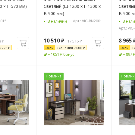
0 × Г-570 мм)
Светлый (Ш-1200 х Г-1300 х
Светлый
В-900 мм)
В-900 м
0015
Арт.: VIG-RN2001
В наличии
В нал
Арт.: VI
10 510
₽
8 965
8
₽
17 516
₽
5 275
₽
-
40
%
Экономия
7 006
₽
-
40
%
Э
+ 1051 ₽ бонус
+ 897 
Новинка
Новинк