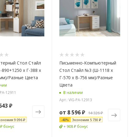
терный Стол Стайл
Письменно-Компьютерный
-890+1250 x Г-388 x
Стол Стайл №3 (Ш-1118 x
мм)/Разные Цвета
Г-570 x В-756 мм)/Разные
Цвета
ичии
-PA-12911
В наличии
Арт.: VIG-PA-12913
643 ₽
от
8 596 ₽
14 326 ₽
кономия
9 096 ₽
-
40
%
Экономия
5 730 ₽
 ₽ бонус
+ 908 ₽ бонус