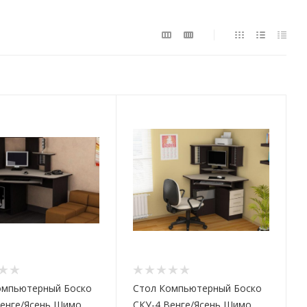
омпьютерный Боско
Стол Компьютерный Боско
Венге/Ясень Шимо
СКУ-4 Венге/Ясень Шимо