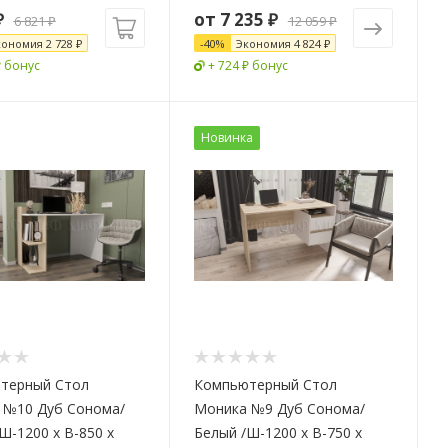
₽
от
7 235 ₽
6 821
₽
12 059 ₽
кономия
2 728
₽
-
40
%
Экономия
4 824 ₽
₽ бонус
+ 724 ₽ бонус
Новинка
терный Стол
Компьютерный Стол
 №10 Дуб Сонома/
Моника №9 Дуб Сонома/
Ш-1200 x В-850 x
Белый /Ш-1200 x В-750 x