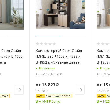
 Стол Стайл
Компьютерный Стол Стайл
Компью
-570 x В-1600
№8 (Ш-890 +1608 x Г-388 x
№8.1 (Ш
вета
В-1852 мм)/Разные Цвета
В-1852 
В наличии
В нал
9
Арт.: VIG-PA-12910
Арт.: VIG
от
15 827 ₽
от
13 
26 378 ₽
22 739 ₽
9 550 ₽
-
40
%
Экономия
10 551 ₽
-
40
%
Э
+ 1643 ₽ бонус
+ 1425