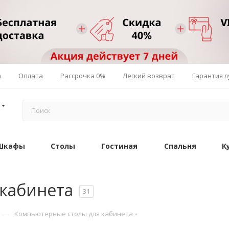
а
Оплата
Рассрочка 0%
Легкий возврат
Гарантия 
Шкафы
Столы
Гостиная
Спальня
К
кабинета
31
—
Компьютерные столы для кабинета