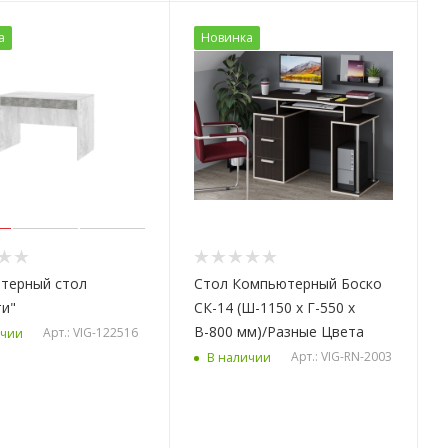
а
Новинка
терный стол
Стол Компьютерный Боско
и"
СК-14 (Ш-1150 х Г-550 х
В-800 мм)/Разные Цвета
Арт.: VIG-122516
ичии
Арт.: VIG-RN-2003
В наличии