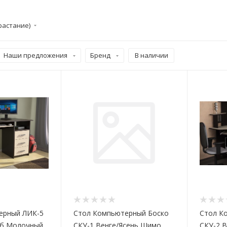
растание)
Наши предложения
Бренд
В наличии
ерный ЛИК-5
Стол Компьютерный Боско
Стол К
уб Молочный
СКУ-1 Венге/Ясень Шимо
СКУ-2 