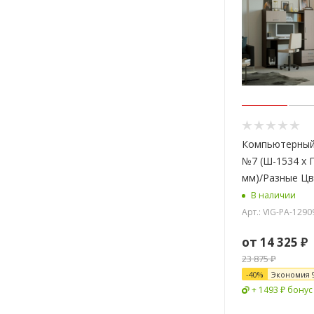
Компьютерный
№7 (Ш-1534 x Г
мм)/Разные Ц
В наличии
Арт.: VIG-PA-1290
от
14 325 ₽
23 875 ₽
-
40
%
Экономия
+ 1493 ₽ бонус