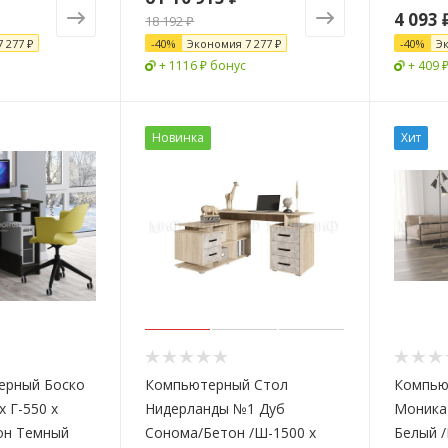
4 093
18 192 ₽
7 277 ₽
-
40
%
Экономия
7 277 ₽
-
40
%
Э
+ 1116 ₽ бонус
+ 409 
Новинка
Хит
ерный Боско
Компьютерный Стол
Компью
х Г-550 х
Нидерланды №1 Дуб
Моника
он Темный
Сонома/Бетон /Ш-1500 x
Белый /