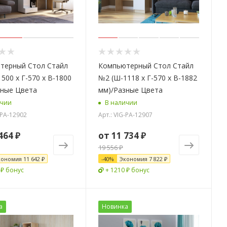
терный Стол Стайл
Компьютерный Стол Стайл
500 x Г-570 x В-1800
№2 (Ш-1118 x Г-570 x В-1882
зные Цвета
мм)/Разные Цвета
ичии
В наличии
-PA-12902
Арт.: VIG-PA-12907
464 ₽
от
11 734 ₽
19 556 ₽
кономия
11 642 ₽
-
40
%
Экономия
7 822 ₽
 ₽ бонус
+ 1210 ₽ бонус
а
Новинка