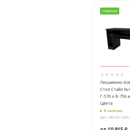
Новинка
Письменно-Ко
Стол Стайл №4
Г-570 x В-756 
Цвета
В наличии
Арт.: VIG-PA-1291
от
10 915 ₽