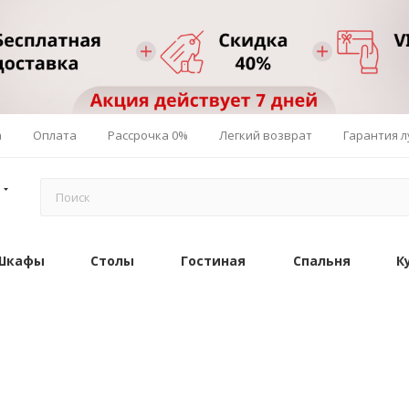
а
Оплата
Рассрочка 0%
Легкий возврат
Гарантия 
Шкафы
Столы
Гостиная
Спальня
К