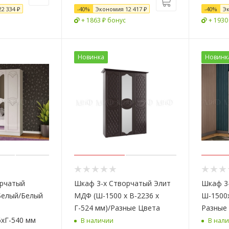
22 334 ₽
-
40
%
Экономия
12 417
₽
-
40
%
Э
+ 1863 ₽ бонус
+ 1930
Новинка
Новинк
орчатый
Шкаф 3-х Створчатый Элит
Шкаф 3
Белый/Белый
МДФ (Ш-1500 х В-2236 х
Ш-1500х
Г-524 мм)/Разные Цвета
Разные
хГ-540 мм
В наличии
В нал