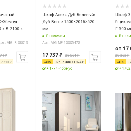
орчатый
Шкаф Алекс Дуб Беленый/
Шкаф 3-
Ф/Жемчуг
Дуб Венге 1500×2016×520
Ящиками
 х В-2100 х
мм
Г-500 м
В наличии
В нал
рт.: VIG-IR-08013
Арт.: VIG-MF-10005478
от
17 
17 737
₽
274
₽
29 561
₽
28 363 ₽
17 310
₽
-
40
%
Экономия
11 824
₽
-
40
%
Э
+ 1774 ₽ бонус
+ 1702