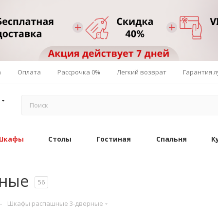
а
Оплата
Рассрочка 0%
Легкий возврат
Гарантия 
Шкафы
Столы
Гостиная
Спальня
К
рные
56
—
Шкафы распашные 3-дверные