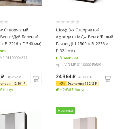
-х Створчатый
Шкаф 3-х Створчатый
 Венге/Дуб Беленый
Афродита МДФ Венге/Белый
 х В-2216 х Г-540 мм)
Глянец (Ш-1500 × В-2236 ×
Г-524 мм)
ичии
G-MF-01100004571
В наличии
Арт.: VIG-MF-011000045689
₽
24 364
₽
30 252
₽
40 606
₽
кономия
12 101
₽
-
40
%
Экономия
16 242
₽
 ₽ бонус
+ 2436 ₽ бонус
Новинка