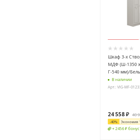
Шкаф 3-х Ство
МДФ (Ш-1350 x
Г-540 мм)/Бел
В наличии
Арт.: VIG-MF-012
24 558
₽
40 
-
40
%
Экономия
+ 2456 ₽ бонус