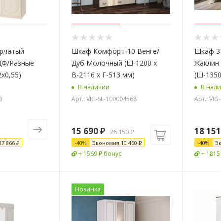
орчатый
Шкаф Комфорт-10 Венге/
Шкаф 3
ДФ/Разные
Дуб Молочный (Ш-1200 х
Жаклин
2х0,55)
В-2116 х Г-513 мм)
(Ш-1350
В наличии
В нал
3
Арт.: VIG-SL-100004568
Арт.: VI
15 690
₽
18 151
26 150
₽
17 866 ₽
-
40
%
Экономия
10 460
₽
-
40
%
Э
+ 1569 ₽ бонус
+ 1815
Новинка