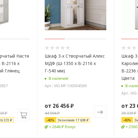
рчатый Настя
Шкаф 3-х Створчатый Алекс
Шкаф 3
 В-2116 x
МДФ (Ш-1350 х В-2116 х
Кароли
ый Глянец
Г-540 мм)
В-2236 
Цвета
В наличии
33857
Арт.: VIG-MF-100004589
В нал
Арт.: VI
от
26 456 ₽
от
23 
930
₽
44 094 ₽
39 339 ₽
16 372
₽
-
40
%
Экономия
17 638 ₽
-
40
%
Э
+ 2646 ₽ бонус
+ 2360