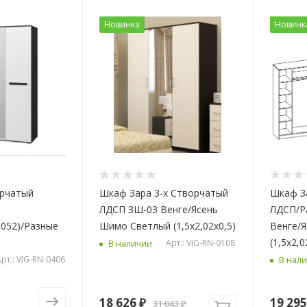
Новинка
Новинк
орчатый
Шкаф Зара 3-х Створчатый
Шкаф З
ЛДСП ЗШ-03 Венге/Ясень
ЛДСП/Р
,052)/Разные
Шимо Светлый (1,5х2,02х0,5)
Венге/
(1,5х2,0
Арт.: VIG-RN-0108
В наличии
рт.: VIG-RN-0406
В нал
18 626
₽
19 295
31 043
₽