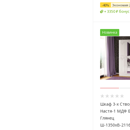
-
40
%
Экономия
+ 3350 ₽ бонус
Новинка
Шкаф 3-х Ств
Настя-1 МДФ 
Глянец
Ш-1350хВ-2116