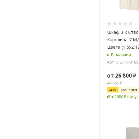
Шкаф 3-х Ств
Каролина-7 М
Цвета (1,5х2,1
В наличии
Арт.: VIG-RN-0108
от
26 800 ₽
44 666 ₽
-
40
%
Экономия
+ 2680 ₽ бонус