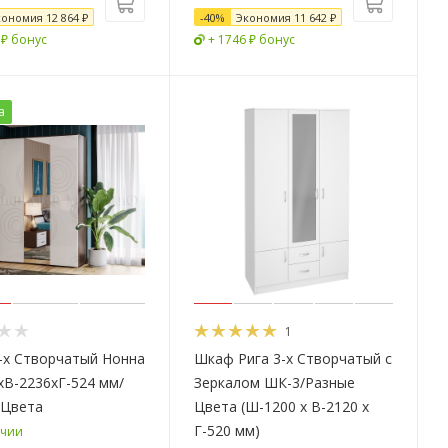
кономия
12 864
₽
-
40
%
Экономия
11 642
₽
 ₽ бонус
+ 1746 ₽ бонус
а
1
-х Створчатый Нонна
Шкаф Рига 3-х Створчатый с
В-2236хГ-524 мм/
Зеркалом ШК-3/Разные
 Цвета
Цвета (Ш-1200 х В-2120 х
Г-520 мм)
ичии