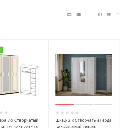
а
ара 3-х Створчатый
Шкаф 3-х Створчатый Герда
03 (1,5х2,02х0,51)/
Белый/Белый Глянец