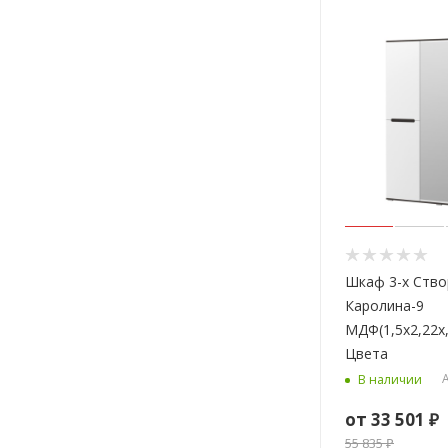
Шкаф 3-х Ств
Каролина-9
МДФ(1,5х2,22х
Цвета
А
В наличии
от
33 501 ₽
55 835 ₽