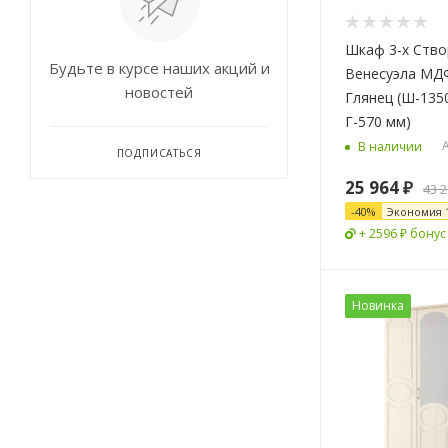
Шкаф 3-х Ств
Будьте в курсе наших акций и
Венесуэла МД
новостей
Глянец (Ш-1350
Г-570 мм)
А
В наличии
ПОДПИСАТЬСЯ
25 964
₽
43 
-
40
%
Экономия
+ 2596 ₽ бонус
Новинка