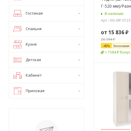
Г-520 мм)/Раз
Гостиная
В наличии
Арт.: VIG-MF-012
Спальня
от
15 836 ₽
26 394 ₽
Кухня
-
40
%
Экономия
+ 1584 ₽ бонус
Детская
Кабинет
Прихожая