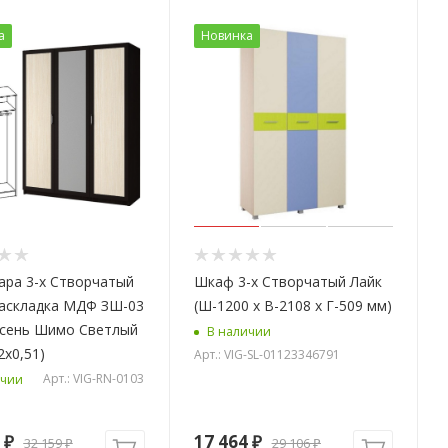
а
Новинка
ара 3-х Створчатый
Шкаф 3-х Створчатый Лайк
аскладка МДФ ЗШ-03
(Ш-1200 х В-2108 х Г-509 мм)
Ясень Шимо Светлый
В наличии
2х0,51)
Арт.: VIG-SL-01123346791
Арт.: VIG-RN-0103
ичии
₽
17 464
₽
32 159
₽
29 106
₽