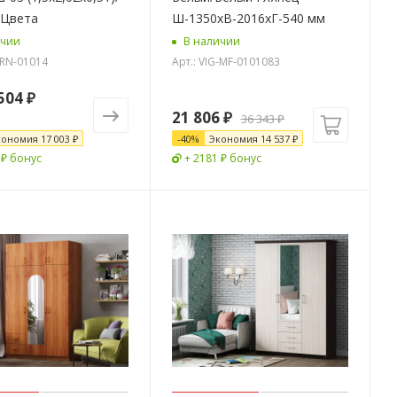
 Цвета
Ш-1350хВ-2016хГ-540 мм
ичии
В наличии
-RN-01014
Арт.: VIG-MF-0101083
504 ₽
21 806
₽
36 343
₽
кономия
17 003 ₽
-
40
%
Экономия
14 537
₽
 ₽ бонус
+ 2181 ₽ бонус