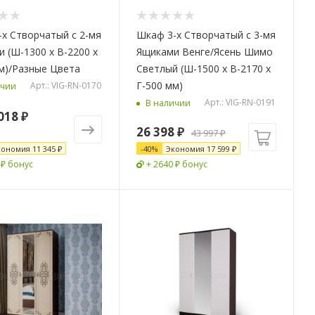
х Створчатый с 2-мя
Шкаф 3-х Створчатый с 3-мя
 (Ш-1300 х В-2200 х
Ящиками Венге/Ясень Шимо
м)/Разные Цвета
Светлый (Ш-1500 х В-2170 х
Г-500 мм)
Арт.: VIG-RN-0170
ичии
Арт.: VIG-RN-0191
В наличии
018 ₽
26 398
₽
43 997
₽
кономия
11 345 ₽
-
40
%
Экономия
17 599
₽
 ₽ бонус
+ 2640 ₽ бонус