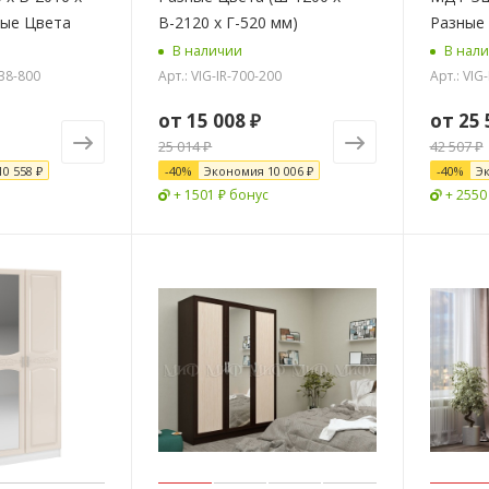
ные Цвета
В-2120 х Г-520 мм)
Разные
В наличии
В нал
338-800
Арт.: VIG-IR-700-200
Арт.: VIG
от
15 008 ₽
от
25 
25 014 ₽
42 507 ₽
10 558 ₽
-
40
%
Экономия
10 006 ₽
-
40
%
Э
+ 1501 ₽ бонус
+ 2550