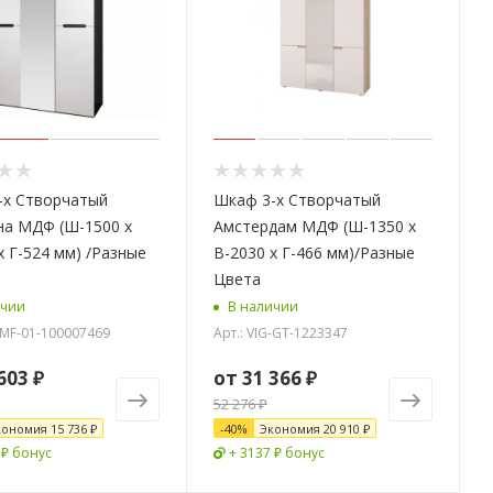
-х Створчатый
Шкаф 3-х Створчатый
на МДФ (Ш-1500 х
Амстердам МДФ (Ш-1350 х
х Г-524 мм) /Разные
В-2030 х Г-466 мм)/Разные
Цвета
ичии
В наличии
G-MF-01-100007469
Арт.: VIG-GT-1223347
603 ₽
от
31 366 ₽
52 276 ₽
кономия
15 736 ₽
-
40
%
Экономия
20 910 ₽
 ₽ бонус
+ 3137 ₽ бонус