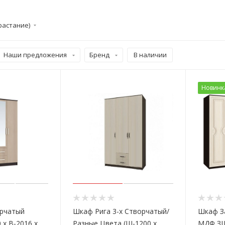
растание)
Наши предложения
Бренд
В наличии
Новинк
орчатый
Шкаф Рига 3-х Створчатый/
Шкаф З
 х В-2016 х
Разные Цвета (Ш-1200 х
МДФ ЗШ-