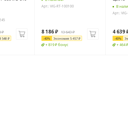
Арт.: VIG-RT-100100
В нал
Арт.: VIG
245
8 186
₽
4 639
0
₽
13 643
₽
4 548
₽
-
40
%
Экономия
5 457
₽
-
40
%
Э
+ 819 ₽ бонус
+ 464 