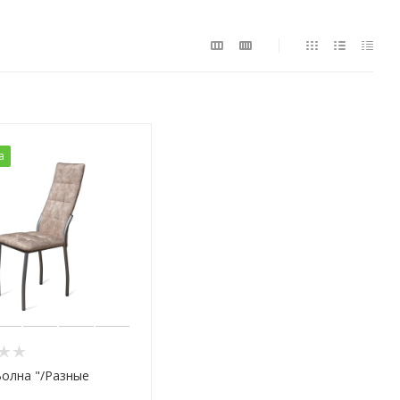
а
Волна "/Разные