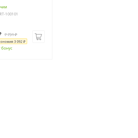
ичии
-RT-100101
₽
7 731
₽
кономия
3 092
₽
₽ бонус