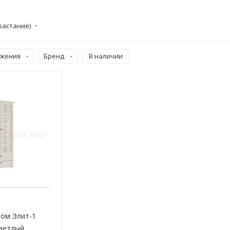
растание)
ожения
Бренд
В наличии
ом Элит-1
ветлый