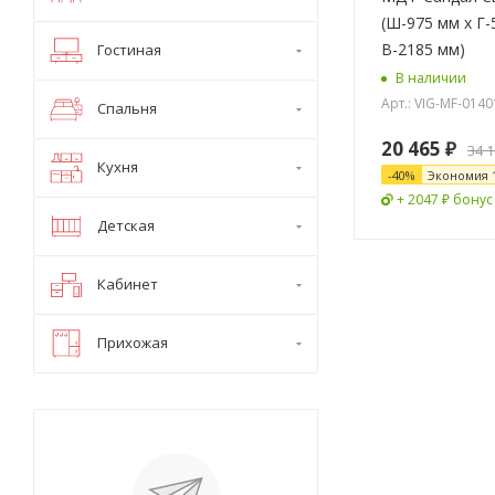
(Ш-975 мм x Г-
В-2185 мм)
Гостиная
В наличии
Арт.: VIG-MF-0140
Спальня
20 465
₽
34 
Кухня
-
40
%
Экономия
+ 2047 ₽ бонус
Детская
Кабинет
Прихожая