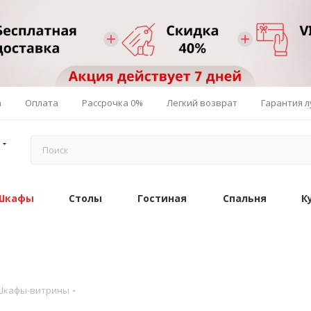
а
Оплата
Рассрочка 0%
Легкий возврат
Гарантия 
Шкафы
Столы
Гостиная
Спальня
К
Шкафы-витрины