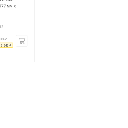
577 мм х
13
108
₽
13 643
₽