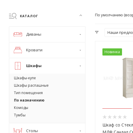
По умолчанию (воз
КАТАЛОГ
Наши предл
Диваны
Кровати
Новинка
Шкафы
Шкафы-купе
Шкафы распашные
Тип помещения
По назначению
Комоды
Тумбы
Шкаф со Стекл
Столы
МДФ Сандал С