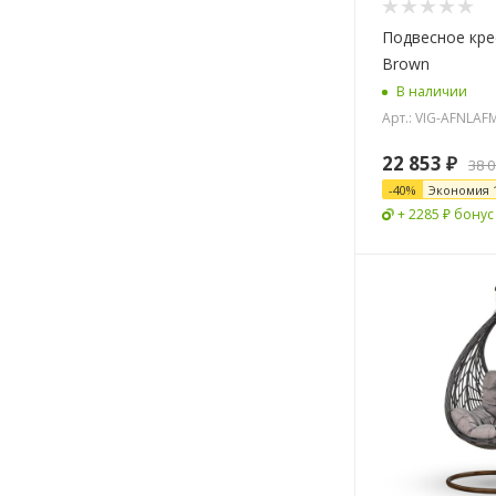
Подвесное кре
Brown
В наличии
Арт.: VIG-AFNLAF
22 853
₽
38 
-
40
%
Экономия
+ 2285 ₽ бонус