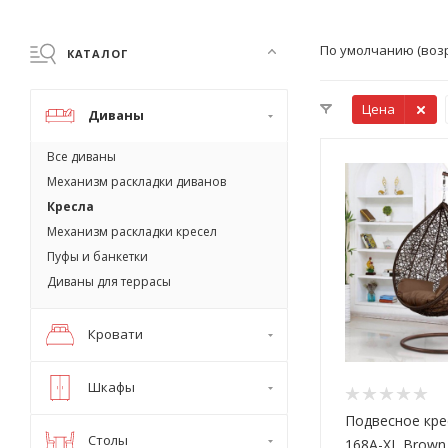
По умолчанию (воз
КАТАЛОГ
Цена
Диваны
Все диваны
Механизм раскладки диванов
Кресла
Механизм раскладки кресел
Пуфы и банкетки
Диваны для террасы
Кровати
Шкафы
Подвесное кре
Столы
168A-XL Brown