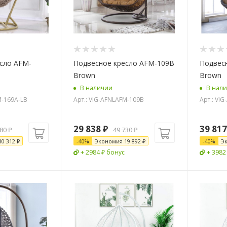
сло AFM-
Подвесное кресло AFM-109B
Подвес
Brown
Brown
В наличии
В нал
M-169A-LB
Арт.: VIG-AFNLAFM-109B
Арт.: VI
29 838
₽
39 817
780
₽
49 730
₽
10 312
₽
-
40
%
Экономия
19 892
₽
-
40
%
Э
+ 2984 ₽ бонус
+ 3982