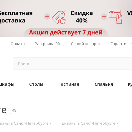
а
Оплата
Рассрочка 0%
Легкий возврат
Гарантия 
Шкафы
Столы
Гостиная
Спальня
К
ге
48
—
ваны в Санкт-Петербурге
Диваны в Санкт-Петербурге