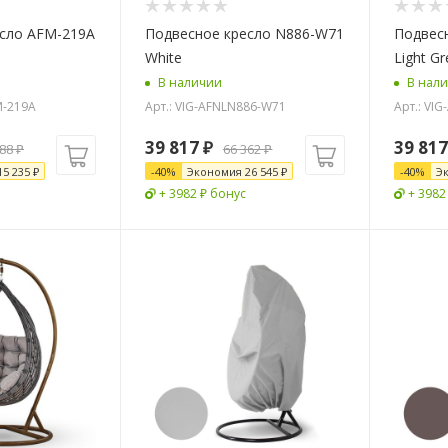
сло AFM-219A
Подвесное кресло N886-W71
Подвес
White
Light Gr
В наличии
В нал
M-219A
Арт.: VIG-AFNLN886-W71
Арт.: VI
39 817
₽
39 817
088
₽
66 362
₽
15 235
₽
-
40
%
Экономия
26 545
₽
-
40
%
Э
+ 3982 ₽ бонус
+ 3982