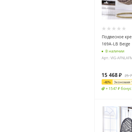
Подвесное кре
169A-LB Beige
В наличии
Арт.: VIG-AFNLAF
15 468
₽
25 
-
40
%
Экономия
+ 1547 ₽ бонус