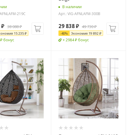
ичии
В наличии
G-AFNLAFM-219C
Арт.: VIG-AFNLAFM-300B
₽
29 838
₽
38 088
₽
49 730
₽
кономия
15 235
₽
-
40
%
Экономия
19 892
₽
 ₽ бонус
+ 2984 ₽ бонус