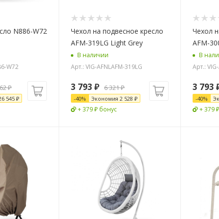
есло N886-W72
Чехол на подвесное кресло
Чехол н
AFM-319LG Light Grey
AFM-30
В наличии
В нал
86-W72
Арт.: VIG-AFNLAFM-319LG
Арт.: VI
3 793
₽
3 793
362
₽
6 321
₽
26 545
₽
-
40
%
Экономия
2 528
₽
-
40
%
Э
+ 379 ₽ бонус
+ 379 