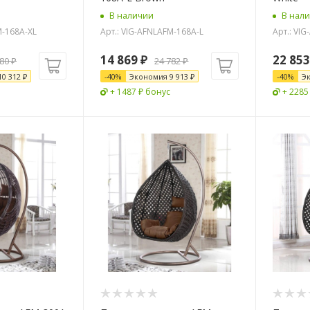
В наличии
В нал
M-168A-XL
Арт.: VIG-AFNLAFM-168A-L
Арт.: VI
14 869
₽
22 853
780
₽
24 782
₽
10 312
₽
-
40
%
Экономия
9 913
₽
-
40
%
Э
+ 1487 ₽ бонус
+ 2285