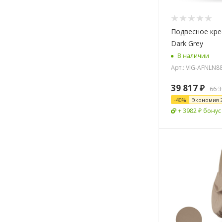
Подвесное кр
Dark Grey
В наличии
Арт.: VIG-AFNLN8
39 817
₽
66 
-
40
%
Экономия
+ 3982 ₽ бонус