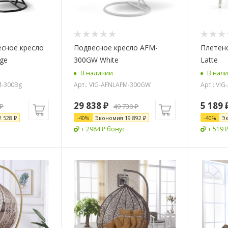
есное кресло
Подвесное кресло AFM-
Плетен
ge
300GW White
Latte
В наличии
В нал
M-300Bg
Арт.: VIG-AFNLAFM-300GW
Арт.: VI
29 838
₽
5 189
₽
49 730
₽
2 528
₽
-
40
%
Экономия
19 892
₽
-
40
%
Э
+ 2984 ₽ бонус
+ 519 