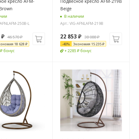
ное кресло AFM-
Подвесное кресло AFM-219B
 Brown
Beige
ичии
В наличии
G-AFNLAFM-250B-L
Арт.: VIG-AFNLAFM-219B
₽
22 853
₽
46 570
₽
38 088
₽
кономия
18 628
₽
-
40
%
Экономия
15 235
₽
 ₽ бонус
+ 2285 ₽ бонус