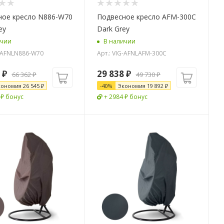
ное кресло N886-W70
Подвесное кресло AFM-300C
ey
Dark Grey
ичии
В наличии
G-AFNLN886-W70
Арт.: VIG-AFNLAFM-300C
₽
29 838
₽
66 362
₽
49 730
₽
кономия
26 545
₽
-
40
%
Экономия
19 892
₽
 ₽ бонус
+ 2984 ₽ бонус