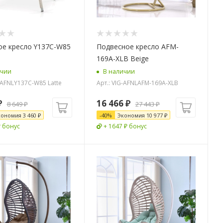
ое кресло Y137C-W85
Подвесное кресло AFM-
169A-XLB Beige
ичии
В наличии
G-AFNLY137C-W85 Latte
Арт.: VIG-AFNLAFM-169A-XLB
₽
16 466
₽
8 649
₽
27 443
₽
кономия
3 460
₽
-
40
%
Экономия
10 977
₽
₽ бонус
+ 1647 ₽ бонус