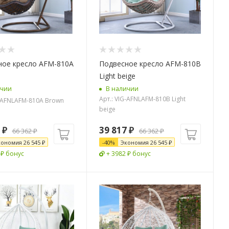
ное кресло AFM-810A
Подвесное кресло AFM-810B
Light beige
ичии
В наличии
Арт.: VIG-AFNLAFM-810B Light
G-AFNLAFM-810A Brown
beige
₽
39 817
₽
66 362
₽
66 362
₽
кономия
26 545
₽
-
40
%
Экономия
26 545
₽
 ₽ бонус
+ 3982 ₽ бонус