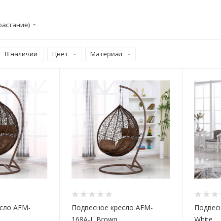
растание)
В наличии
Цвет
Материал
сло AFM-
Подвесное кресло AFM-
Подвес
168A-L Brown
White