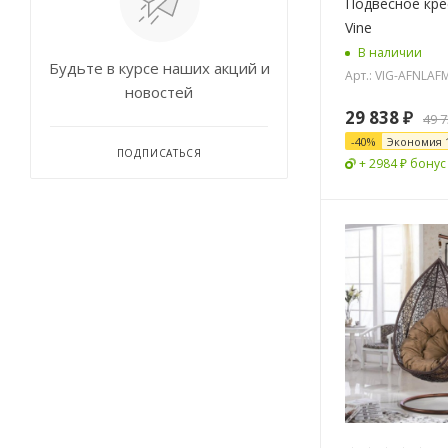
Подвесное кре
Vine
В наличии
Будьте в курсе наших акций и
Арт.: VIG-AFNLAF
новостей
29 838
₽
49 
-
40
%
Экономия
ПОДПИСАТЬСЯ
+ 2984 ₽ бонус