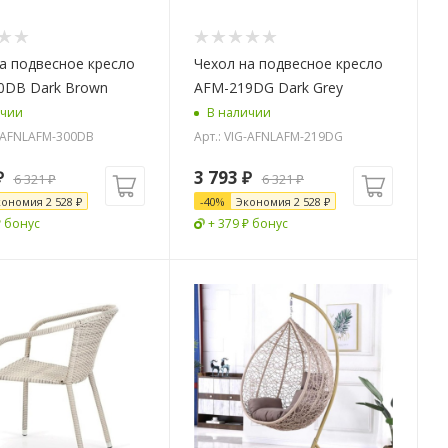
а подвесное кресло
Чехол на подвесное кресло
0DB Dark Brown
AFM-219DG Dark Grey
ичии
В наличии
G-AFNLAFM-300DB
Арт.: VIG-AFNLAFM-219DG
₽
3 793
₽
6 321
₽
6 321
₽
кономия
2 528
₽
-
40
%
Экономия
2 528
₽
₽ бонус
+ 379 ₽ бонус