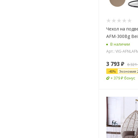
Чехол на подв
AFM-300Bg Bei
В наличии
Арт.: VIG-AFNLAF
3 793
₽
6 321
-
40
%
Экономия
+ 379 ₽ бонус