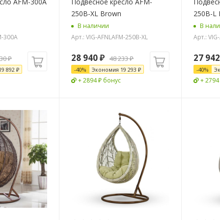
сло AFM-300A
Подвесное кресло AFM-
Подвес
250B-XL Brown
250B-L
В наличии
В нал
M-300A
Арт.: VIG-AFNLAFM-250B-XL
Арт.: VI
28 940
₽
27 942
730
₽
48 233
₽
19 892
₽
-
40
%
Экономия
19 293
₽
-
40
%
Э
+ 2894 ₽ бонус
+ 2794