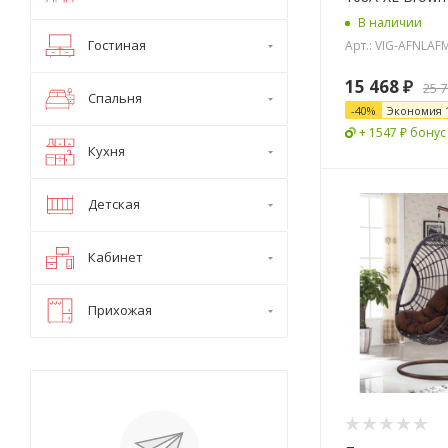
В наличии
Гостиная
Арт.: VIG-AFNLAF
15 468
₽
25 
Спальня
-
40
%
Экономия
+ 1547 ₽ бонус
Кухня
Детская
Кабинет
Прихожая